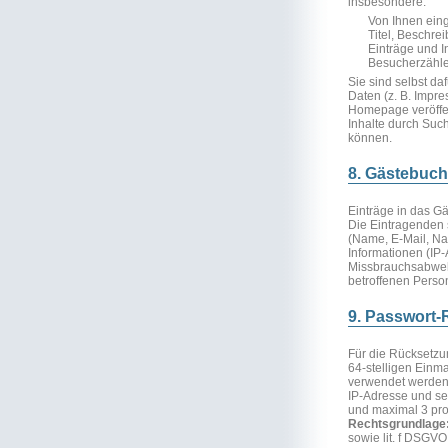
insbesondere:
Von Ihnen eing
Titel, Beschr
Einträge und I
Besucherzähle
Sie sind selbst d
Daten (z. B. Impr
Homepage veröffent
Inhalte durch Suc
können.
8. Gästebuch
Einträge in das Gä
Die Eintragenden 
(Name, E-Mail, Nac
Informationen (IP
Missbrauchsabwehr
betroffenen Person
9. Passwort
Für die Rücksetzu
64-stelligen Einma
verwendet werden 
IP-Adresse und se
und maximal 3 pro
Rechtsgrundlage
sowie lit. f DSGV