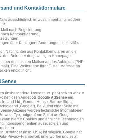
ersand und Kontaktformulare
Mails ausschließlich im Zusammenhang mit dem
ere:
-Mail nach Registrierung
nach Kontoaktivierung
ksetzungen
ngen über Kontingent-Änderungen, Inaktivitäts-
von Nachrichten aus Kontaktformularen an die
w. den Betreiber der jeweiligen Homepage
gt über den lokalen Mailserver des Anbieters (PHP-
ail). Eine Weitergabe Ihrer E-Mail-Adresse an
cken erfolgt nicht.
AdSense
ten (insbesondere
impressum.php
) setzen wir zur
 kostenlosen Angebots
Google AdSense
ein.
e Ireland Ltd., Gordon House, Barrow Street,
achfolgend „Google“). Bei Aufruf einer Seite mit
Sense-Anzeige werden technische Informationen
 Browser-Typ, aufgerufene Seite) an Google
le kann hierfür Cookies und ähnliche Technologien
g interessenorientiert auszuspielen und
rechnen.
in Drittländer (insb. USA) ist möglich. Google hat
ata-Privacy-Framework unterworfen und setzt