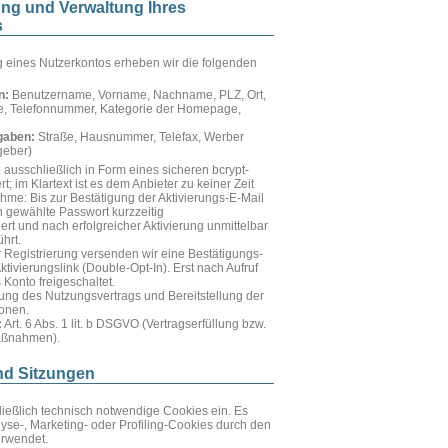
rung und Verwaltung Ihres
s
ng eines Nutzerkontos erheben wir die folgenden
n:
Benutzername, Vorname, Nachname, PLZ, Ort,
e, Telefonnummer, Kategorie der Homepage,
ngaben:
Straße, Hausnummer, Telefax, Werber
geber)
ausschließlich in Form eines sicheren bcrypt-
; im Klartext ist es dem Anbieter zu keiner Zeit
hme: Bis zur Bestätigung der Aktivierungs-E-Mail
n gewählte Passwort kurzzeitig
rt und nach erfolgreicher Aktivierung unmittelbar
hrt.
r Registrierung versenden wir eine Bestätigungs-
ktivierungslink (Double-Opt-In). Erst nach Aufruf
 Konto freigeschaltet.
ng des Nutzungsvertrags und Bereitstellung der
onen.
:
Art. 6 Abs. 1 lit. b DSGVO (Vertragserfüllung bzw.
Maßnahmen).
nd Sitzungen
ließlich technisch notwendige Cookies ein. Es
yse-, Marketing- oder Profiling-Cookies durch den
erwendet.