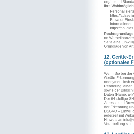
ergänzend Standar
Ihre Wahlmöglich
Personalisiert
https://adsset
Browser-Einst
Informationen
https://policie
Rechtsgrundlage
an Werbefinanzier
Seite eine Einwill
Grundlage von Art.
12. Geräte-
(optionales F
Wenn Sie bei der 
Geräte-Erkennung 
anonymer Hash err
Rendering, einer L
sowie der Bildsc
Daten (Name, E-Ma
Der 64-stellige S
Adresse und Brows
der Erkennung und
DSGVO – Einwilligu
jederzeit mit Wirk
Hinweis an
info@
Verarbeitung statt.