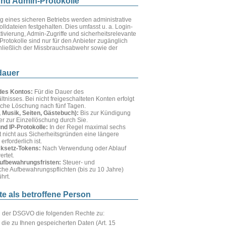
 und Admin-Protokolle
g eines sicheren Betriebs werden administrative
olldateien festgehalten. Dies umfasst u. a. Login-
ivierung, Admin-Zugriffe und sicherheitsrelevante
Protokolle sind nur für den Anbieter zugänglich
ließlich der Missbrauchsabwehr sowie der
dauer
es Kontos:
Für die Dauer des
tnisses. Bei nicht freigeschalteten Konten erfolgt
sche Löschung nach fünf Tagen.
r, Musik, Seiten, Gästebuch):
Bis zur Kündigung
r zur Einzellöschung durch Sie.
nd IP-Protokolle:
In der Regel maximal sechs
 nicht aus Sicherheitsgründen eine längere
rforderlich ist.
ksetz-Tokens:
Nach Verwendung oder Ablauf
ertet.
ufbewahrungsfristen:
Steuer- und
che Aufbewahrungspflichten (bis zu 10 Jahre)
hrt.
te als betroffene Person
h der DSGVO die folgenden Rechte zu:
die zu Ihnen gespeicherten Daten (Art. 15