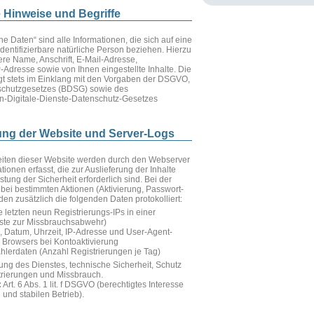
e Hinweise und Begriffe
 Daten“ sind alle Informationen, die sich auf eine
 identifizierbare natürliche Person beziehen. Hierzu
re Name, Anschrift, E-Mail-Adresse,
-Adresse sowie von Ihnen eingestellte Inhalte. Die
lgt stets im Einklang mit den Vorgaben der DSGVO,
chutzgesetzes (BDSG) sowie des
n-Digitale-Dienste-Datenschutz-Gesetzes
llung der Website und Server-Logs
eiten dieser Website werden durch den Webserver
tionen erfasst, die zur Auslieferung der Inhalte
tung der Sicherheit erforderlich sind. Bei der
 bei bestimmten Aktionen (Aktivierung, Passwort-
n zusätzlich die folgenden Daten protokolliert:
e letzten neun Registrierungs-IPs in einer
iste zur Missbrauchsabwehr)
 Datum, Uhrzeit, IP-Adresse und User-Agent-
 Browsers bei Kontoaktivierung
hlerdaten (Anzahl Registrierungen je Tag)
lung des Dienstes, technische Sicherheit, Schutz
trierungen und Missbrauch.
:
Art. 6 Abs. 1 lit. f DSGVO (berechtigtes Interesse
und stabilen Betrieb).