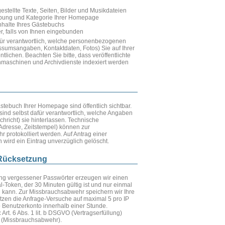
estellte Texte, Seiten, Bilder und Musikdateien
eibung und Kategorie Ihrer Homepage
nhalte Ihres Gästebuchs
r, falls von Ihnen eingebunden
afür verantwortlich, welche personenbezogenen
essumsangaben, Kontaktdaten, Fotos) Sie auf Ihrer
lichen. Beachten Sie bitte, dass veröffentlichte
hmaschinen und Archivdienste indexiert werden
stebuch Ihrer Homepage sind öffentlich sichtbar.
sind selbst dafür verantwortlich, welche Angaben
hricht) sie hinterlassen. Technische
-Adresse, Zeitstempel) können zur
 protokolliert werden. Auf Antrag einer
 wird ein Eintrag unverzüglich gelöscht.
-Rücksetzung
ng vergessener Passwörter erzeugen wir einen
l-Token, der 30 Minuten gültig ist und nur einmal
kann. Zur Missbrauchsabwehr speichern wir Ihre
tzen die Anfrage-Versuche auf maximal 5 pro IP
 Benutzerkonto innerhalb einer Stunde.
:
Art. 6 Abs. 1 lit. b DSGVO (Vertragserfüllung)
O (Missbrauchsabwehr).