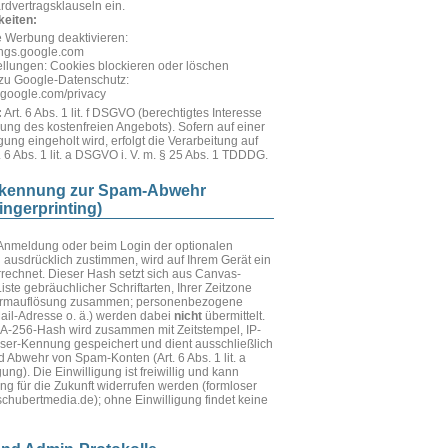
dvertragsklauseln ein.
keiten:
e Werbung deaktivieren:
tings.google.com
ellungen: Cookies blockieren oder löschen
 zu Google-Datenschutz:
s.google.com/privacy
:
Art. 6 Abs. 1 lit. f DSGVO (berechtigtes Interesse
ung des kostenfreien Angebots). Sofern auf einer
igung eingeholt wird, erfolgt die Verarbeitung auf
 6 Abs. 1 lit. a DSGVO i. V. m. § 25 Abs. 1 TDDDG.
Erkennung zur Spam-Abwehr
ingerprinting)
Anmeldung oder beim Login der optionalen
ausdrücklich zustimmen, wird auf Ihrem Gerät ein
echnet. Dieser Hash setzt sich aus Canvas-
iste gebräuchlicher Schriftarten, Ihrer Zeitzone
hirmauflösung zusammen; personenbezogene
il-Adresse o. ä.) werden dabei
nicht
übermittelt.
HA-256-Hash wird zusammen mit Zeitstempel, IP-
er-Kennung gespeichert und dient ausschließlich
 Abwehr von Spam-Konten (Art. 6 Abs. 1 lit. a
ng). Die Einwilligung ist freiwillig und kann
ung für die Zukunft widerrufen werden (formloser
schubertmedia.de
); ohne Einwilligung findet keine