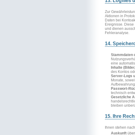
13. Logfiles
Zur Gewährleistun
Aktionen in Protok
Daten bei Kontoakt
Ereignisse. Diese 
und dienen aussch
Fehleranalyse.
14. Speicher
Stammdaten d
Nutzungsverhäl
eine automati
Inhalte (Bilde
des Kontos ode
Server-Logs u
Monate, soweit
Aufbewahrung e
Passwort-Rüc
technisch entw
Gesetzliche A
handelsrechtli
bleiben unberü
15. Ihre Rech
Ihnen stehen nac
Auskunft
über 