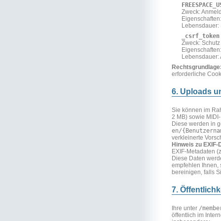
FREESPACE_U
Zweck: Anmeld
Eigenschaften
Lebensdauer: 
_csrf_token
Zweck: Schutz 
Eigenschaften:
Lebensdauer: A
Rechtsgrundlage
erforderliche Cooki
6. Uploads u
Sie können im Rahm
2 MB) sowie MIDI-
Diese werden in g
en/{Benutzerna
verkleinerte Vorsc
Hinweis zu EXIF-
EXIF-Metadaten (z
Diese Daten werde
empfehlen Ihnen, 
bereinigen, falls 
7. Öffentlich
Ihre unter
/membe
öffentlich im Inter