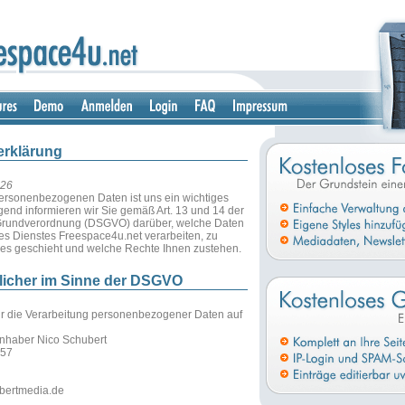
erklärung
026
personenbezogenen Daten ist uns ein wichtiges
gend informieren wir Sie gemäß Art. 13 und 14 der
rundverordnung (DSGVO) darüber, welche Daten
des Dienstes Freespace4u.net verarbeiten, zu
es geschieht und welche Rechte Ihnen zustehen.
tlicher im Sinne der DSGVO
für die Verarbeitung personenbezogener Daten auf
Inhaber Nico Schubert
 57
ubertmedia.de