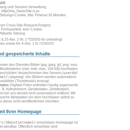
SER
ung und Session-Verwaltung.
: HttpOnly, SameSite=Lax.
Sitzungs-Cookie, Idle-Timeout 30 Minuten.
vor Cross-Site-Request-Forgery.
 Formularfeld, kein Cookie.
ktuelle Sitzung.
:
§ 25 Abs. 2 Nr. 2 TDDDG für unbedingt
es sowie Art. 6 Abs. 1 lit. f DSGVO.
nd gespeicherte Inhalte
en des Dienstes Bilder (jpg, jpeg, gif, png; max.
Musikdateien (mid, midi; max. 100 KB) hochladen.
eschützten Verzeichnissen des Servers (
userdat
me}/
) abgelegt. Von Bildern werden automatisch
haubilder (Thumbnails) erzeugt.
Daten:
Digitale Fotos enthalten häufig sogenannte
. B. Aufnahmeort, Gerätedaten, Zeitstempel).
n bei uns derzeit
nicht automatisch
entfernt. Wir
solche Metadaten vor dem Hochladen selbst zu
Sie diese nicht veröffentlichen möchten.
keit Ihrer Homepage
rs/{Benutzername}/
erreichbare Homepage ist
net abrufbar. Öffentlich einsehbar sind