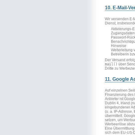
10. E-Mail-V
Wir versenden E-
Dienst, insbesond
Aktivierungs-E
Zugangsdaten 
Passwort-Rüc
Benachrichtigu
Hinweise
Weiterleitung 
Betreiberin bz
Der Versand erfol
mail()
über Sendm
Dritte zu Werbezwe
11. Google 
Auf einzelnen Sei
Finanzierung des
Anbieter ist Googl
Dublin 4, Irland (n
eingebundener Ad
(u. a. IP-Adresse,
übermittelt. Goog
setzen, um Werbun
Werbeerlöse abzu
Eine Übermittlung 
sich dem EU-US-D