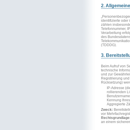
2. Allgemein
„Personenbezogene
identifizierte oder
zählen insbesonde
Telefonnummer, IP
Verarbeitung erfo
des Bundesdatens
Telekommunikatio
(TDDDG).
3. Bereitste
Beim Aufruf von S
technische Informa
und zur Gewährleis
Registrierung und
Rücksetzung) werde
IP-Adresse (di
rollierenden L
Benutzername,
Kennung Ihres
Aggregierte Zä
Zweck:
Bereitstel
vor Mehrfachregis
Rechtsgrundlage
an einem sicheren 