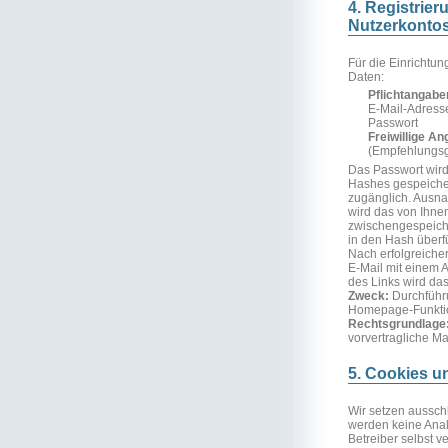
4. Registrie
Nutzerkonto
Für die Einrichtu
Daten:
Pflichtangabe
E-Mail-Adress
Passwort
Freiwillige A
(Empfehlungs
Das Passwort wird 
Hashes gespeichert
zugänglich. Ausna
wird das von Ihne
zwischengespeiche
in den Hash überfü
Nach erfolgreiche
E-Mail mit einem A
des Links wird das
Zweck:
Durchführu
Homepage-Funkti
Rechtsgrundlage
vorvertragliche 
5. Cookies u
Wir setzen aussch
werden keine Anal
Betreiber selbst v